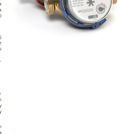
a
a
0
j
e
u
-
.
h
y
y
h
a