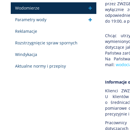
przez ZWZGB 
Wodomierze
wyłącznie 
odpowiednie
Parametry wody
do 19:00, a 
Reklamacje
Chcąc utrz
wymienionyc
Rozstrzygnięcie spraw spornych
dotyczące j
Państwa zar
Windykacja
Na Państw
mail:
wodoci
Aktualne normy i przepisy
Informacje 
Klienci ZWZ
U klientó
o średnica
pomiarowe o
precyzyjnie 
Pracownicy
dotyczących 