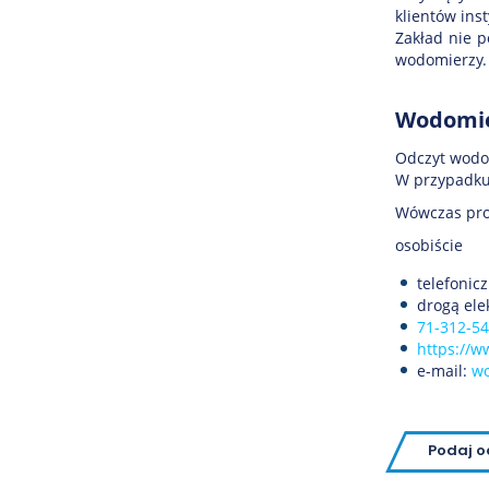
klientów ins
Zakład nie p
wodomierzy.
Wodomie
Odczyt wodo
W przypadku,
Wówczas pro
osobiście
telefonic
drogą ele
71-312-54
https://w
e-mail:
wo
Podaj o