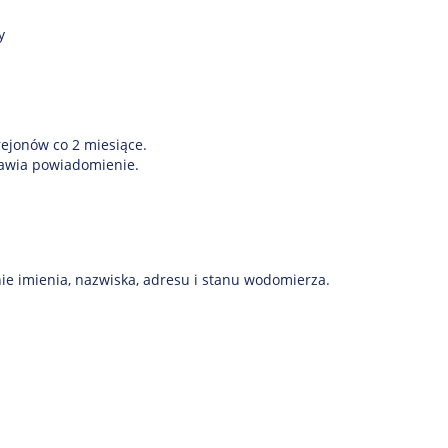
y
ejonów co 2 miesiące.
tawia powiadomienie.
nie imienia, nazwiska, adresu i stanu wodomierza.