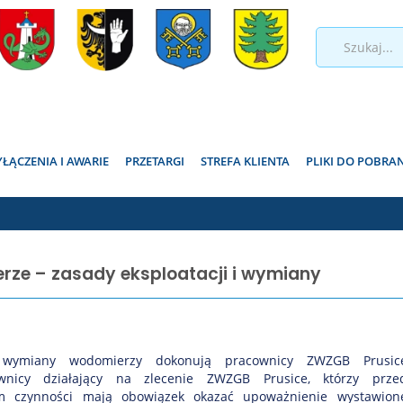
ĄCZENIA I AWARIE
PRZETARGI
STREFA KLIENTA
PLIKI DO POBRA
ze – zasady eksploatacji i wymiany
 wymiany wodomierzy dokonują pracownicy ZWZGB Prusic
wnicy działający na zlecenie ZWZGB Prusice, którzy prze
em czynności mają obowiązek okazać upoważnienie wystawion