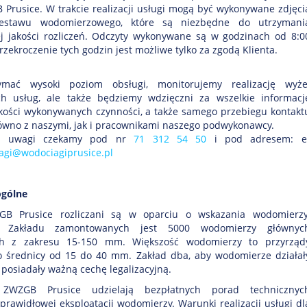
Prusice. W trakcie realizacji usługi mogą być wykonywane zdjęci
zestawu wodomierzowego, które są niezbędne do utrzymani
j jakości rozliczeń. Odczyty wykonywane są w godzinach od 8:0
przekroczenie tych godzin jest możliwe tylko za zgodą Klienta.
ymać wysoki poziom obsługi, monitorujemy realizację wyże
h usług, ale także będziemy wdzięczni za wszelkie informacj
akości wykonywanych czynności, a także samego przebiegu kontakt
ówno z naszymi, jak i pracownikami naszego podwykonawcy.
a uwagi czekamy pod nr
71 312 54 50
i pod adresem: e
agi@wodociagiprusice.pl
ogólne
GB Prusice rozliczani są w oparciu o wskazania wodomierzy
w Zakładu zamontowanych jest 5000 wodomierzy głównyc
ch z zakresu 15-150 mm. Większość wodomierzy to przyrząd
 średnicy od 15 do 40 mm. Zakład dba, aby wodomierze działał
i posiadały ważną cechę legalizacyjną.
 ZWZGB Prusice udzielają bezpłatnych porad technicznyc
prawidłowej eksploatacji wodomierzy. Warunki realizacji usługi dl