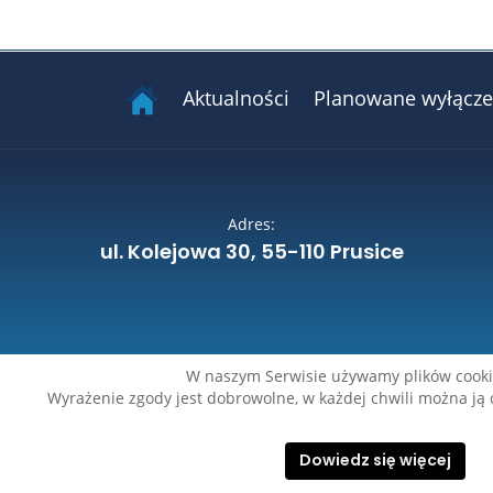
Aktualności
Planowane wyłączen
Adres:
ul. Kolejowa 30, 55-110 Prusice
W naszym Serwisie używamy plików cookie
Wyrażenie zgody jest dobrowolne, w każdej chwili można ją 
Dowiedz się więcej