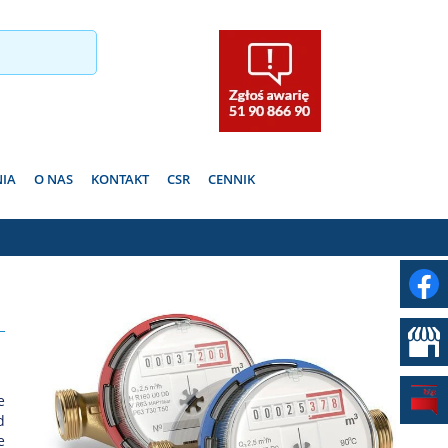
NIA
O NAS
KONTAKT
CSR
CENNIK
e
d
e