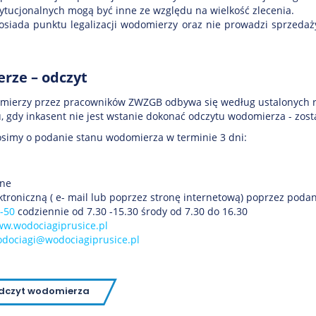
tytucjonalnych mogą być inne ze względu na wielkość zlecenia.
osiada punktu legalizacji wodomierzy oraz nie prowadzi sprzedaż
rze – odczyt
mierzy przez pracowników ZWZGB odbywa się według ustalonych r
 gdy inkasent nie jest wstanie dokonać odczytu wodomierza - zos
simy o podanie stanu wodomierza w terminie 3 dni:
zne
ktroniczną ( e- mail lub poprzez stronę internetową) poprzez poda
-50
codziennie od 7.30 -15.30 środy od 7.30 do 16.30
ww.wodociagiprusice.pl
dociagi@wodociagiprusice.pl
dczyt wodomierza