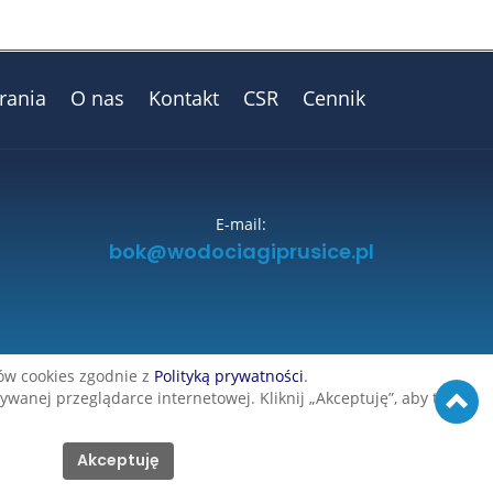
rania
O nas
Kontakt
CSR
Cennik
E-mail:
bok@wodociagiprusice.pl
ów cookies zgodnie z
Polityką prywatności
.
anej przeglądarce internetowej. Kliknij „Akceptuję”, aby ta
Akceptuję