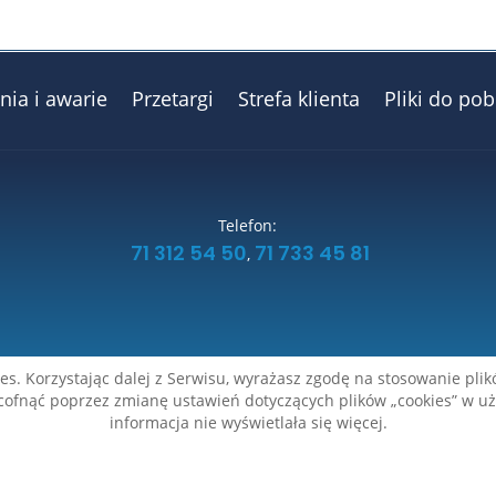
ia i awarie
Przetargi
Strefa klienta
Pliki do pob
Telefon:
,
71 312 54 50
71 733 45 81
s. Korzystając dalej z Serwisu, wyrażasz zgodę na stosowanie plik
cofnąć poprzez zmianę ustawień dotyczących plików „cookies” w używ
Polityka prywatności
informacja nie wyświetlała się więcej.
Zakład Wodociągowy Związku Gmin Bychowo
Wszelkie prawa zastrzeżone © 2023
WeNet