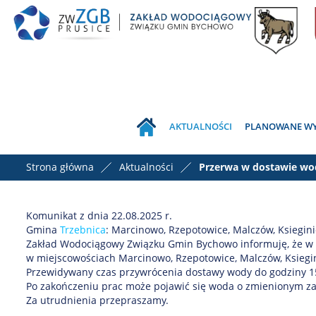
AKTUALNOŚCI
PLANOWANE WYŁ
Strona główna
Aktualności
Przerwa w dostawie wo
Komunikat z dnia 22.08.2025 r.
Gmina
Trzebnica
: Marcinowo, Rzepotowice, Malczów, Ksieginic
Zakład Wodociągowy Związku Gmin Bychowo informuję, że w w
w miejscowościach Marcinowo, Rzepotowice, Malczów, Ksiegini
Przewidywany czas przywrócenia dostawy wody do godziny 1
Po zakończeniu prac może pojawić się woda o zmienionym z
Za utrudnienia przepraszamy.