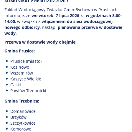
KOMUNIKAT
z dnia 02.07.2026 r.
Zakład Wodociągowy Związku Gmin Bychowo w Prusicach
informuje, że
we wtorek, 7 lipca 2026 r., w godzinach 8:00–
14:00
, w związku z
włączeniem do sieci wodociągowej
nowego odbiorcy
, nastąpi
planowana przerwa w dostawie
wody
.
Przerwa w dostawie wody obejmie:
Gmina Prusice:
Prusice (miasto)
Kosinowo
Wszemirów
Kaszyce Wielkie
Gąski
Pawłów Trzebnicki
Gmina Trzebnica:
Domanowice
Brzyków
Szczytkowice
Komorowo