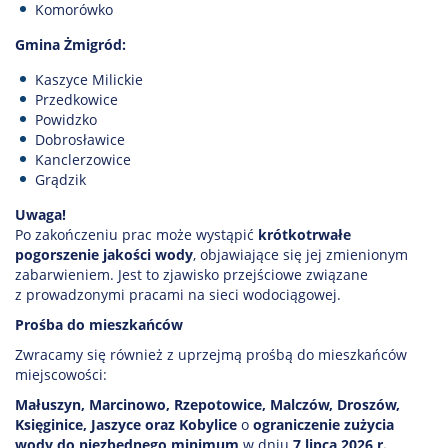
Komorówko
Gmina Żmigród:
Kaszyce Milickie
Przedkowice
Powidzko
Dobrosławice
Kanclerzowice
Grądzik
Uwaga!
Po zakończeniu prac może wystąpić
krótkotrwałe
pogorszenie jakości wody
, objawiające się jej zmienionym
zabarwieniem. Jest to zjawisko przejściowe związane
z prowadzonymi pracami na sieci wodociągowej.
Prośba do mieszkańców
Zwracamy się również z uprzejmą prośbą do mieszkańców
miejscowości:
Małuszyn, Marcinowo, Rzepotowice, Malczów, Droszów,
Księginice, Jaszyce oraz Kobylice
o
ograniczenie zużycia
wody do niezbędnego minimum
w dniu
7 lipca 2026 r.